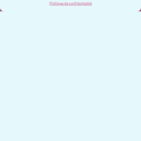
de
Politique de confidentialité
Tristan GREFFE
>
l’article
Politique de confidentialité
Mentions légales
Contact