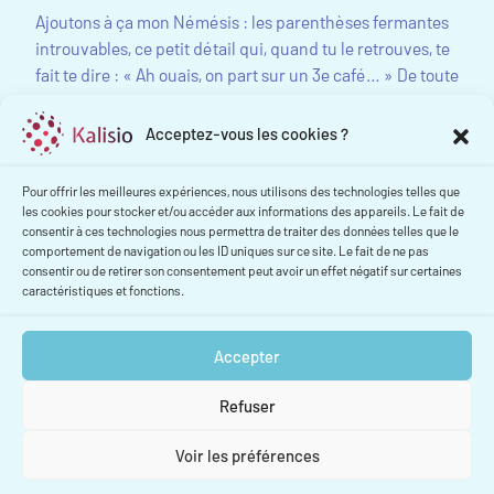
Ajoutons à ça mon Némésis : les parenthèses fermantes
introuvables, ce petit détail qui, quand tu le retrouves, te
fait te dire : « Ah ouais, on part sur un 3e café… » De toute
façon, comme le disent les sages : « C’est pas grave, ça
compile jamais du premier coup. »
Acceptez-vous les cookies ?
Et voilà, je continue mon aventure, en espérant qu’un
Pour offrir les meilleures expériences, nous utilisons des technologies telles que
jour, mes blagues marcheront aussi bien que mes
les cookies pour stocker et/ou accéder aux informations des appareils. Le fait de
consentir à ces technologies nous permettra de traiter des données telles que le
automatisations.
comportement de navigation ou les ID uniques sur ce site. Le fait de ne pas
consentir ou de retirer son consentement peut avoir un effet négatif sur certaines
Nous contacter
caractéristiques et fonctions.
Accepter
Voir aussi :
Refuser
Voir les préférences
Navigation
<
Floran CARVALHO