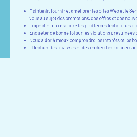
Maintenir, fournir et améliorer les Sites Web et le
vous au sujet des promotions, des offres et des nouv
Empêcher ou résoudre les problèmes techniques ou
Enquêter de bonne foi sur les violations présumées d
Nous aider à mieux comprendre les intérêts et les bes
Effectuer des analyses et des recherches concernant 
C. Bases Juridiques
Si vous résidez dans l’UE, veuillez noter que, conformémen
utilisation des Sites Web en tant que Visiteur des Sites We
Lorsque l’utilisation de vos données est nécessaire à
d’utilisation du Service que vous acceptez en navigu
Lorsque l’utilisation de vos données est nécessaire p
Sites Web, exploiter nos Sites Web, empêcher la fraude
Lorsque l’utilisation de vos données est nécessaire 
Lorsque nous avons votre consentement pour traiter