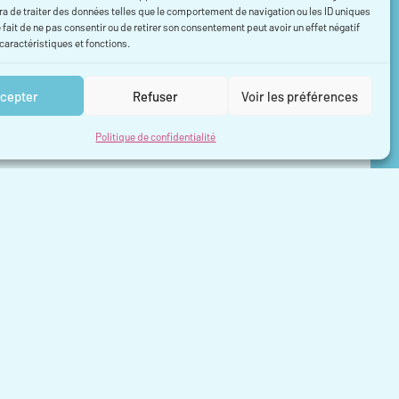
a de traiter des données telles que le comportement de navigation ou les ID uniques
e fait de ne pas consentir ou de retirer son consentement peut avoir un effet négatif
ux obligations légales applicables, communiquer avec
 caractéristiques et fonctions.
s communications promotionnelles
cepter
Refuser
Voir les préférences
e contenu que vous voyez sur les Sites Web
Politique de confidentialité
 des données que nous recueillons par le biais de votre
ous vous (par exemple, pour respecter les Conditions
personnes (par exemple, pour assurer la sécurité de nos
ilaires)