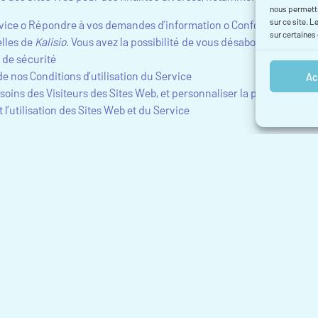
nous permettr
sur ce site. L
 Service o Répondre à vos demandes d’information o Conformément a
sur certaines
elles de
Kalisio
. Vous avez la possibilité de vous désabonner de ce
 de sécurité
e nos Conditions d’utilisation du Service
Ac
oins des Visiteurs des Sites Web, et personnaliser la publicité et l
l’utilisation des Sites Web et du Service
t à l’article 6 du RGPD, les bases légales du RGPD pour l’utilisation
b sont les suivantes :
 l’exécution de nos obligations en vertu d’un contrat conclu avec v
ant sur les Sites Web)
our nos intérêts légitimes ou pour les intérêts légitimes d’autres 
, analyser l’utilisation et améliorer nos Sites Web, et à des fins sim
pour se conformer à une obligation légale
 les données d’une certaine manière