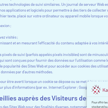
’autres technologies de suivi similaires. Un journal de serveur Web es
 applications et logiciels pour permettre à des tiers de collecter 
chier texte, placé sur votre ordinateur ou appareil mobile lorsque vo
nexion ;
z visités ;
nissant et en mesurant l’efficacité du contenu adaptée à vos intérê
s pixels de suivi (parfois appelés pixels invisibles) sont de minuscu
qui sont conçues pour fournir des données sur l’utilisation comme les
e popularité des Sites Web et pour accéder aux cookies des utilisa
s données par d’autres méthodes.
our être averti lorsque un cookie se dépose ou se met à jour, ou p
ur plus d’informations (par ex. Internet Explorer ; Google Chrome ; Mo
eillies auprès des Visiteurs des Site
Pour offrir le
rs des Sites Web pour des finalités diverses, notamment :
stocker et/ou