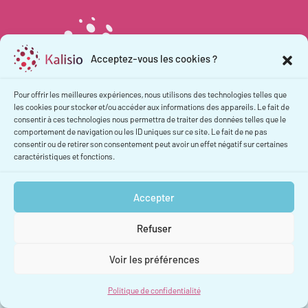
Acceptez-vous les cookies ?
Pour offrir les meilleures expériences, nous utilisons des technologies telles que
les cookies pour stocker et/ou accéder aux informations des appareils. Le fait de
consentir à ces technologies nous permettra de traiter des données telles que le
Politique de confidentialité
comportement de navigation ou les ID uniques sur ce site. Le fait de ne pas
Mentions légales
consentir ou de retirer son consentement peut avoir un effet négatif sur certaines
caractéristiques et fonctions.
Contact
Accepter
Refuser
© 2026 Kalisio | Cartographie géospatiale open source
Voir les préférences
Politique de confidentialité